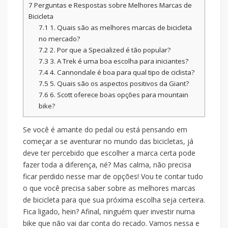
7
Perguntas e Respostas sobre Melhores Marcas de
Bicicleta
7.1
1. Quais são as melhores marcas de bicicleta
no mercado?
7.2
2. Por que a Specialized é tão popular?
7.3
3. A Trek é uma boa escolha para iniciantes?
7.4
4. Cannondale é boa para qual tipo de ciclista?
7.5
5. Quais são os aspectos positivos da Giant?
7.6
6. Scott oferece boas opções para mountain
bike?
Se você é amante do pedal ou está pensando em
começar a se aventurar no mundo das bicicletas, já
deve ter percebido que escolher a marca certa pode
fazer toda a diferença, né? Mas calma, não precisa
ficar perdido nesse mar de opções! Vou te contar tudo
o que você precisa saber sobre as melhores marcas
de bicicleta para que sua próxima escolha seja certeira.
Fica ligado, hein? Afinal, ninguém quer investir numa
bike que não vai dar conta do recado. Vamos nessa e