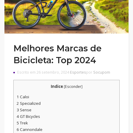
Melhores Marcas de
Bicicleta: Top 2024
Escrito em 26 setembro, 2024
Esportes
por
Socupom
Indice
[
Esconder
]
1
Caloi
2
Specialized
3
Sense
4
GT Bicycles
5
Trek
6
Cannondale