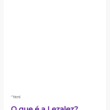
“`html
O que é a Lezalez?