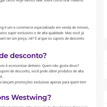
ugar certo! Hoje vamos falar sobre como tirar máximo
?
ing é um e-commerce especializado em venda de móveis,
utos super exclusivos e de alta qualidade. Mas você já
mam ter um preço, né? É aí que os cupons de desconto
 de desconto?
vio é economizar dinheiro. Quem não gosta disso?
pom de desconto, você pode obter produtos de alta
l.
jas lançam promoções exclusivas apenas para quem tem
ons Westwing?