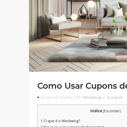
Como Usar Cupons d
Escrito em 19 julho, 2024
Westwing
por
Socupom
Indice
[
Esconder
]
1
O que é o Westwing?