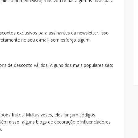
es à primeira vista, mas vou te dar algumas dicas para
scontos exclusivos para assinantes da newsletter. Isso
iretamente no seu e-mail, sem esforço algum!
pons de desconto válidos. Alguns dos mais populares são:
 bons frutos. Muitas vezes, eles lançam códigos
lém disso, alguns blogs de decoração e influenciadores
.