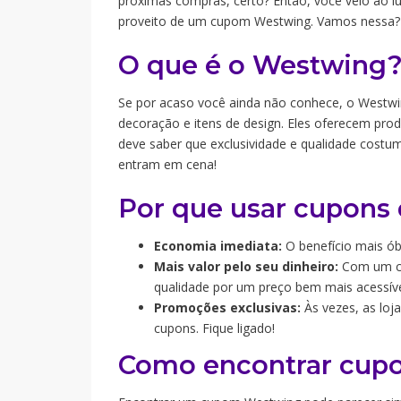
próximas compras, certo? Então, você veio ao l
proveito de um cupom Westwing. Vamos nessa?
O que é o Westwing
Se por acaso você ainda não conhece, o Westw
decoração e itens de design. Eles oferecem prod
deve saber que exclusividade e qualidade costu
entram em cena!
Por que usar cupons
Economia imediata:
O benefício mais ób
Mais valor pelo seu dinheiro:
Com um cu
qualidade por um preço bem mais acessíve
Promoções exclusivas:
Às vezes, as lo
cupons. Fique ligado!
Como encontrar cup