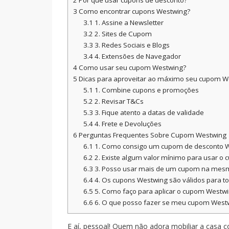
2
Por que usar cupons de desconto?
3
Como encontrar cupons Westwing?
3.1
1. Assine a Newsletter
3.2
2. Sites de Cupom
3.3
3. Redes Sociais e Blogs
3.4
4. Extensões de Navegador
4
Como usar seu cupom Westwing?
5
Dicas para aproveitar ao máximo seu cupom W
5.1
1. Combine cupons e promoções
5.2
2. Revisar T&Cs
5.3
3. Fique atento a datas de validade
5.4
4. Frete e Devoluções
6
Perguntas Frequentes Sobre Cupom Westwing
6.1
1. Como consigo um cupom de desconto 
6.2
2. Existe algum valor mínimo para usar o
6.3
3. Posso usar mais de um cupom na mes
6.4
4. Os cupons Westwing são válidos para t
6.5
5. Como faço para aplicar o cupom Westw
6.6
6. O que posso fazer se meu cupom Westw
E aí, pessoal! Quem não adora mobiliar a casa c