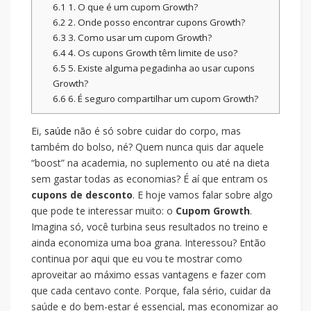
6.1
1. O que é um cupom Growth?
6.2
2. Onde posso encontrar cupons Growth?
6.3
3. Como usar um cupom Growth?
6.4
4. Os cupons Growth têm limite de uso?
6.5
5. Existe alguma pegadinha ao usar cupons
Growth?
6.6
6. É seguro compartilhar um cupom Growth?
Ei,
saúde
não é só sobre cuidar do corpo, mas
também do bolso, né? Quem nunca quis dar aquele
“boost” na academia, no suplemento ou até na dieta
sem gastar todas as economias? É aí que entram os
cupons de desconto
. E hoje vamos falar sobre algo
que pode te interessar muito: o
Cupom Growth
.
Imagina só, você turbina seus resultados no treino e
ainda economiza uma boa grana. Interessou? Então
continua por aqui que eu vou te mostrar como
aproveitar ao máximo essas vantagens e fazer com
que cada centavo conte. Porque, fala sério, cuidar da
saúde e do bem-estar é essencial, mas economizar ao