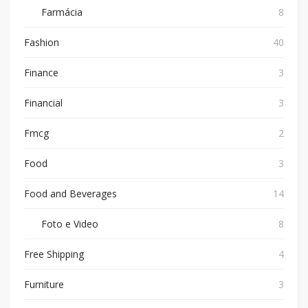
Farmácia
8
Fashion
40
Finance
3
Financial
3
Fmcg
2
Food
3
Food and Beverages
14
Foto e Video
8
Free Shipping
4
Furniture
3