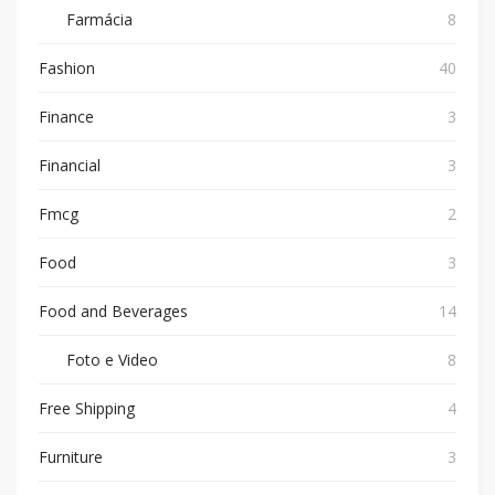
Farmácia
8
Fashion
40
Finance
3
Financial
3
Fmcg
2
Food
3
Food and Beverages
14
Foto e Video
8
Free Shipping
4
Furniture
3