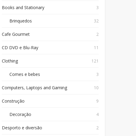
Books and Stationary
3
Brinquedos
32
Cafe Gourmet
2
CD DVD e Blu-Ray
11
Clothing
121
Comes e bebes
3
Computers, Laptops and Gaming
10
Construção
9
Decoração
4
Desporto e diversão
2