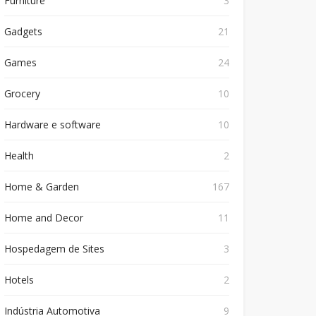
Furniture
3
Gadgets
21
Games
24
Grocery
10
Hardware e software
10
Health
2
Home & Garden
167
Home and Decor
11
Hospedagem de Sites
3
Hotels
2
Indústria Automotiva
9