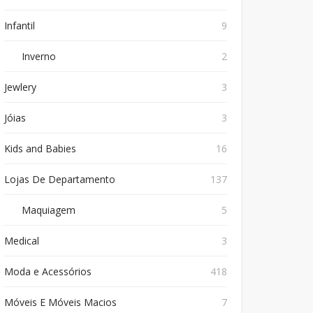
Infantil
9
Inverno
2
Jewlery
3
Jóias
3
Kids and Babies
16
Lojas De Departamento
137
Maquiagem
5
Medical
3
Moda e Acessórios
418
Móveis E Móveis Macios
7