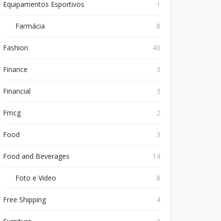
Equipamentos Esportivos
1
Farmácia
8
Fashion
40
Finance
3
Financial
3
Fmcg
2
Food
3
Food and Beverages
14
Foto e Video
8
Free Shipping
4