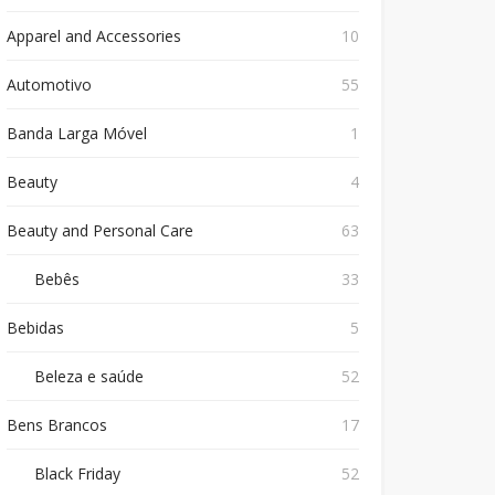
Apparel and Accessories
10
Automotivo
55
Banda Larga Móvel
1
Beauty
4
Beauty and Personal Care
63
Bebês
33
Bebidas
5
Beleza e saúde
52
Bens Brancos
17
Black Friday
52