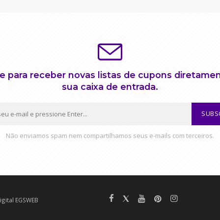
e para receber novas listas de cupons diretame
sua caixa de entrada.
SUBS
Não enviamos spam nem compartilhamos seus e-mails com terceiros.
Digital EGSWEB