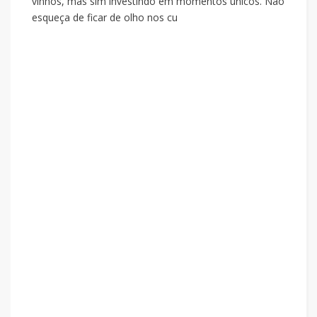
vinhos, mas sim investindo em momentos únicos. Não
esqueça de ficar de olho nos cu