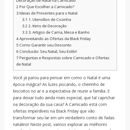
Decoração de Natal na Camicado
2
Por Que Escolher a Camicado?
3
Ideias de Presentes para o Natal
3.1
1. Utensílios de Cozinha
3.2
2. Itens de Decoração
3.3
3. Artigos de Cama, Mesa e Banho
4
Aproveitando as Ofertas da Black Friday
5
Como Garantir seu Desconto
6
Conclusão: Seu Natal, Seu Estilo!
7
Perguntas e Respostas sobre Camicado e Ofertas
de Natal
Você já parou para pensar em como o Natal é uma
época mágica? As luzes piscando, o cheirinho de
biscoitos no ar e a expectativa de reunir a família. E
para deixar tudo ainda mais especial, que tal caprichar
na decoração da sua casa? A Camicado está com
ofertas imperdíveis na Black Friday que vão
transformar seu lar em um verdadeiro conto de fadas
natalino! Neste post, vamos explorar as melhores