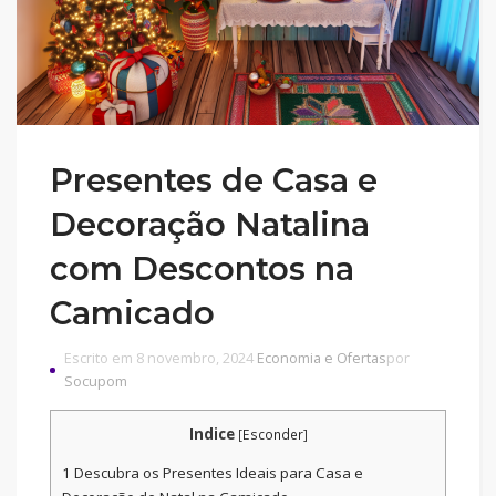
Presentes de Casa e
Decoração Natalina
com Descontos na
Camicado
Escrito em 8 novembro, 2024
Economia e Ofertas
por
Socupom
Indice
[
Esconder
]
1
Descubra os Presentes Ideais para Casa e