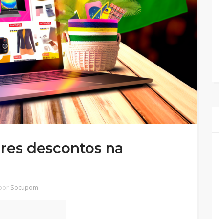
res descontos na
por
Socupom