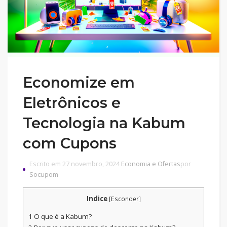
Economize em
Eletrônicos e
Tecnologia na Kabum
com Cupons
Escrito em 27 novembro, 2024
Economia e Ofertas
por
Socupom
Indice
[
Esconder
]
1
O que é a Kabum?