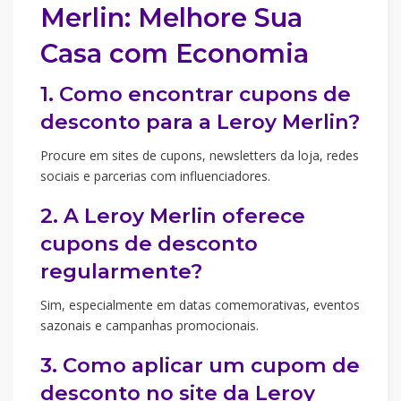
Merlin: Melhore Sua
Casa com Economia
1. Como encontrar cupons de
desconto para a Leroy Merlin?
Procure em sites de cupons, newsletters da loja, redes
sociais e parcerias com influenciadores.
2. A Leroy Merlin oferece
cupons de desconto
regularmente?
Sim, especialmente em datas comemorativas, eventos
sazonais e campanhas promocionais.
3. Como aplicar um cupom de
desconto no site da Leroy