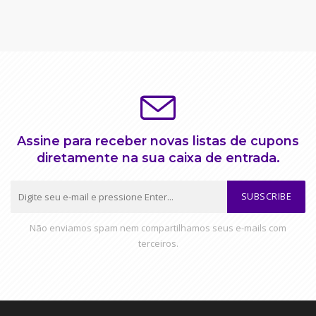
Assine para receber novas listas de cupons
diretamente na sua caixa de entrada.
SUBSCRIBE
Não enviamos spam nem compartilhamos seus e-mails com
terceiros.