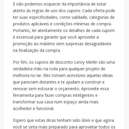
E não podemos esquecer da importância de estar
atento às regras de uso dos cupons. Cada oferta pode
ter suas especificidades, como validade, categorias de
produtos aplicáveis e condições mínimas de compra.
Portanto, ler atentamente os detalhes de cada cupom
é essencial para garantir que você aproveite a
promoção ao máximo sem surpresas desagradáveis
na finalização da compra.
Por fim, os cupons de desconto Leroy Merlin são uma
verdadeira mão na roda para qualquer projeto de
melhoria no lar. Eles tornam acessíveis aquelas ideias
que pareciam distantes e te ajudam a construir e
renovar sem estourar o orçamento. Aproveite essa
ferramenta para fazer compras inteligentes e
transformar sua casa num espaço ainda mais
acolhedor e funcional.
Espero que estas dicas tenham sido úteis e que agora
você se sinta mais preparado para aproveitar todos os