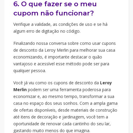
6. O que fazer se o meu
cupom não funcionar?
Verifique a validade, as condições de uso e se há
algum erro de digitação no código.
Finalizando nossa conversa sobre como usar cupons
de desconto da Leroy Merlin para melhorar sua casa
economizando, é importante destacar o quão
vantajoso e acessível esse método pode ser para
qualquer pessoa.
Você já viu como os cupons de desconto da
Leroy
Merlin
podem ser uma ferramenta poderosa para
economizar e, ao mesmo tempo, transformar a sua
casa no espaço dos seus sonhos. Com a ampla gama
de ofertas disponíveis, desde materiais de construção
até itens de decoração e jardinagem, você tem a
oportunidade de renovar cada cantinho do seu lar,
gastando muito menos do que imagina.