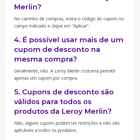
Merlin?
No carrinho de compras, insira o código do cupom no
campo indicado e clique em “Aplicar”.
4. É possível usar mais de um
cupom de desconto na
mesma compra?
Geralmente, não. A Leroy Merlin costuma permitir
apenas um cupom por compra.
5. Cupons de desconto são
válidos para todos os
produtos da Leroy Merlin?
Não, alguns cupons podem ter restrições e não são
aplicáveis a todos os produtos.