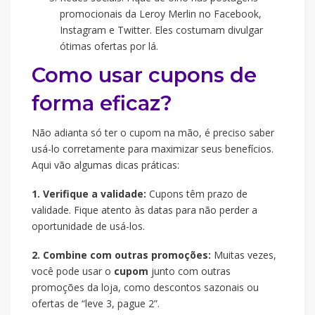
promocionais da Leroy Merlin no Facebook,
Instagram e Twitter. Eles costumam divulgar
ótimas ofertas por lá.
Como usar cupons de
forma eficaz?
Não adianta só ter o cupom na mão, é preciso saber
usá-lo corretamente para maximizar seus benefícios.
Aqui vão algumas dicas práticas:
1. Verifique a validade:
Cupons têm prazo de
validade. Fique atento às datas para não perder a
oportunidade de usá-los.
2. Combine com outras promoções:
Muitas vezes,
você pode usar o
cupom
junto com outras
promoções da loja, como descontos sazonais ou
ofertas de “leve 3, pague 2”.