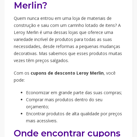
Merlin?
Quem nunca entrou em uma loja de materiais de
construção e saiu com um carrinho lotado de itens? A
Leroy Merlin é uma dessas lojas que oferece uma
variedade incrível de produtos para todas as suas
necessidades, desde reformas a pequenas mudanças
decorativas. Mas sabemos que esses produtos muitas
vezes têm preços salgados.
Com os
cupons de desconto Leroy Merlin
, você
pode:
Economizar em grande parte das suas compras;
Comprar mais produtos dentro do seu
orçamento;
Encontrar produtos de alta qualidade por preços
mais acessíveis.
Onde encontrar cupons