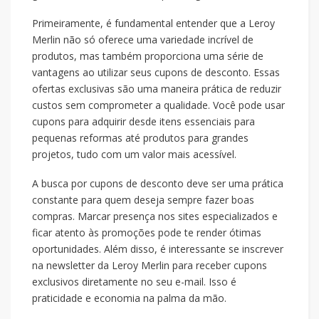
Primeiramente, é fundamental entender que a Leroy
Merlin não só oferece uma variedade incrível de
produtos, mas também proporciona uma série de
vantagens ao utilizar seus cupons de desconto. Essas
ofertas exclusivas são uma maneira prática de reduzir
custos sem comprometer a qualidade. Você pode usar
cupons para adquirir desde itens essenciais para
pequenas reformas até produtos para grandes
projetos, tudo com um valor mais acessível.
A busca por cupons de desconto deve ser uma prática
constante para quem deseja sempre fazer boas
compras. Marcar presença nos sites especializados e
ficar atento às promoções pode te render ótimas
oportunidades. Além disso, é interessante se inscrever
na newsletter da Leroy Merlin para receber cupons
exclusivos diretamente no seu e-mail. Isso é
praticidade e economia na palma da mão.