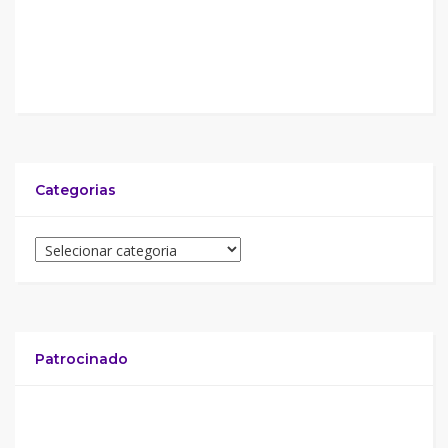
Categorias
Patrocinado