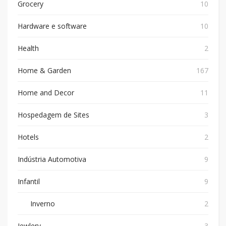
Grocery
10
Hardware e software
10
Health
2
Home & Garden
167
Home and Decor
11
Hospedagem de Sites
3
Hotels
2
Indústria Automotiva
9
Infantil
9
Inverno
2
Jewlery
3