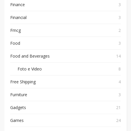
Finance
3
Financial
3
Fmcg
2
Food
3
Food and Beverages
14
Foto e Video
8
Free Shipping
4
Furniture
3
Gadgets
21
Games
24