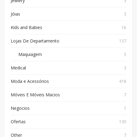
Jewlery
3
Jóias
3
Kids and Babies
16
Lojas De Departamento
137
Maquiagem
5
Medical
3
Moda e Acessórios
418
Móveis E Móveis Macios
7
Negocios
1
Ofertas
130
Other
7