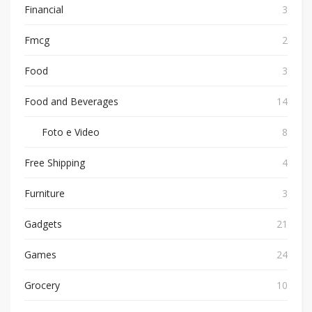
Financial
3
Fmcg
2
Food
3
Food and Beverages
14
Foto e Video
8
Free Shipping
4
Furniture
3
Gadgets
21
Games
24
Grocery
10