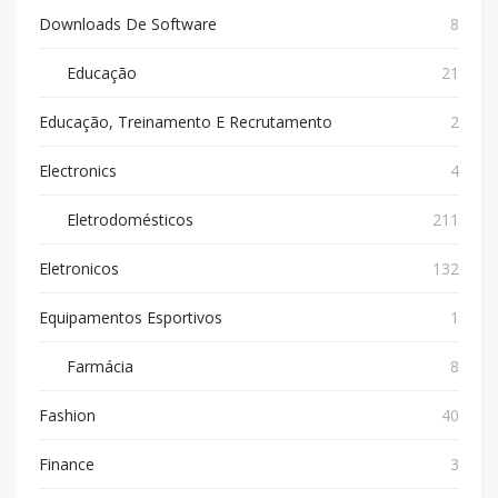
Downloads De Software
8
Educação
21
Educação, Treinamento E Recrutamento
2
Electronics
4
Eletrodomésticos
211
Eletronicos
132
Equipamentos Esportivos
1
Farmácia
8
Fashion
40
Finance
3