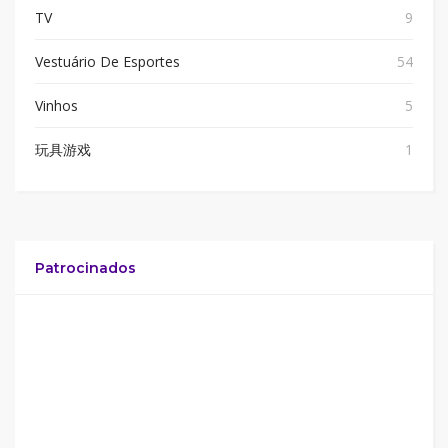
TV
9
Vestuário De Esportes
54
Vinhos
5
玩具游戏
1
Patrocinados