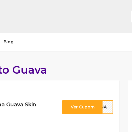
Blog
to Guava
a Guava Skin
Ver Cupom
TINA