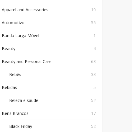
Apparel and Accessories
10
Automotivo
55
Banda Larga Móvel
1
Beauty
4
Beauty and Personal Care
63
Bebês
33
Bebidas
5
Beleza e saúde
52
Bens Brancos
17
Black Friday
52