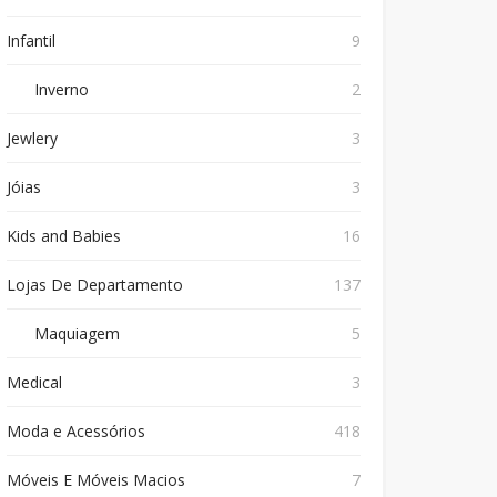
Infantil
9
Inverno
2
Jewlery
3
Jóias
3
Kids and Babies
16
Lojas De Departamento
137
Maquiagem
5
Medical
3
Moda e Acessórios
418
Móveis E Móveis Macios
7