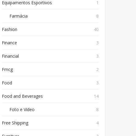
Equipamentos Esportivos
1
Farmácia
8
Fashion
40
Finance
3
Financial
3
Fmcg
2
Food
3
Food and Beverages
14
Foto e Video
8
Free Shipping
4