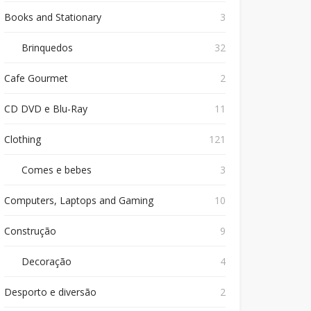
Books and Stationary
3
Brinquedos
32
Cafe Gourmet
2
CD DVD e Blu-Ray
11
Clothing
121
Comes e bebes
3
Computers, Laptops and Gaming
10
Construção
9
Decoração
4
Desporto e diversão
2