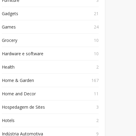
Furniture
3
Gadgets
21
Games
24
Grocery
10
Hardware e software
10
Health
2
Home & Garden
167
Home and Decor
11
Hospedagem de Sites
3
Hotels
2
Indústria Automotiva
9