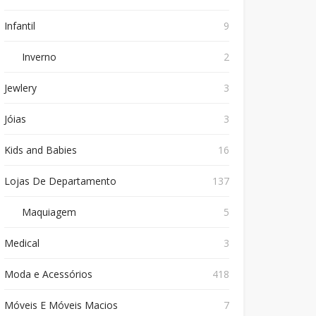
Infantil
9
Inverno
2
Jewlery
3
Jóias
3
Kids and Babies
16
Lojas De Departamento
137
Maquiagem
5
Medical
3
Moda e Acessórios
418
Móveis E Móveis Macios
7