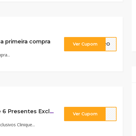
 primeira compra
Ver Cupom
EIRO
ra...
Cupom Ganhe até 6 Presentes Exclusivos Clinique
Ver Cupom
lusivos Clinique...