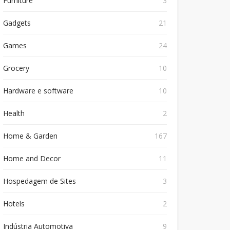
Furniture
3
Gadgets
21
Games
24
Grocery
10
Hardware e software
10
Health
2
Home & Garden
167
Home and Decor
11
Hospedagem de Sites
3
Hotels
2
Indústria Automotiva
9