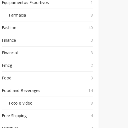
Equipamentos Esportivos
1
Farmácia
8
Fashion
40
Finance
3
Financial
3
Fmcg
2
Food
3
Food and Beverages
14
Foto e Video
8
Free Shipping
4