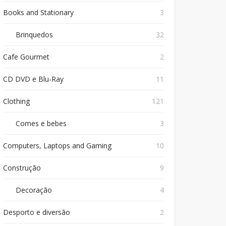
Books and Stationary
3
Brinquedos
32
Cafe Gourmet
2
CD DVD e Blu-Ray
11
Clothing
121
Comes e bebes
3
Computers, Laptops and Gaming
10
Construção
9
Decoração
4
Desporto e diversão
2