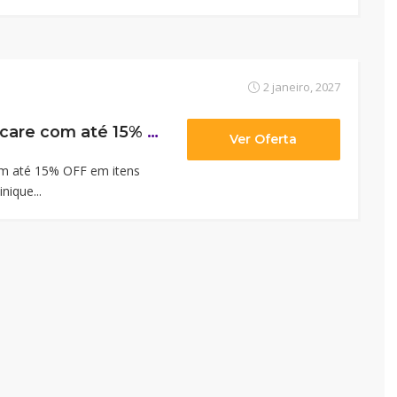
2 janeiro, 2027
Sua rotina de skincare com até 15% OFF em itens selecionados no Outlet Clinique. Sujeito à disponibilidade de estoque.
Ver Oferta
om até 15% OFF em itens
nique...