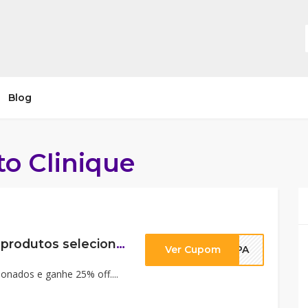
Blog
o Clinique
Cupom Compre 2 produtos selecionados e ganhe 25% off.
Ver Cupom
IMPA
onados e ganhe 25% off....