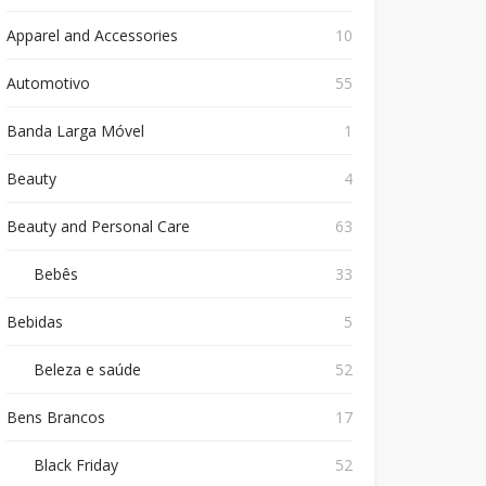
Apparel and Accessories
10
Automotivo
55
Banda Larga Móvel
1
Beauty
4
Beauty and Personal Care
63
Bebês
33
Bebidas
5
Beleza e saúde
52
Bens Brancos
17
Black Friday
52