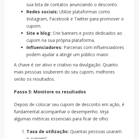
sua lista de contatos anunciando o desconto.
Redes sociais:
Utilize plataformas como
Instagram, Facebook e Twitter para promover o
cupom.
Site e blog:
Crie banners e posts dedicados ao
cupom na sua própria plataforma.
Influenciadores:
Parcerias com influenciadores
podem ajudar a atingir um público maior.
A chave é ser ativo e criativo na divulgação. Quanto
mais pessoas souberem do seu cupom, melhores
serão os resultados.
Passo 5: Monitore os resultados
Depois de colocar seu cupom de desconto em ação, é
fundamental acompanhar o desempenho. Veja
algumas métricas essenciais para ficar de olho:
Taxa de utilização:
Quantas pessoas usaram
o cupom?