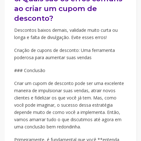
ao criar um cupom de
desconto?
Descontos baixos demais, validade muito curta ou
longa e falta de divulgação. Evite esses erros!
Criação de cupons de desconto: Uma ferramenta
poderosa para aumentar suas vendas
### Conclusão
Criar um cupom de desconto pode ser uma excelente
maneira de impulsionar suas vendas, atrair novos
clientes e fidelizar os que você já tem. Mas, como
você pode imaginar, o sucesso dessa estratégia
depende muito de como você a implementa. Então,
vamos amarrar tudo o que discutimos até agora em
uma conclusão bem redondinha.
Primeiramente, é fundamental que você **entenda