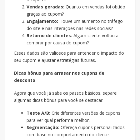
Vendas geradas:
Quanto em vendas foi obtido
graças ao cupom?
Engajamento:
Houve um aumento no tráfego
do site e nas interações nas redes sociais?
Retorno de clientes:
Algum cliente voltou a
comprar por causa do cupom?
Esses dados são valiosos para entender o impacto do
seu cupom e ajustar estratégias futuras.
Dicas bônus para arrasar nos cupons de
desconto
Agora que você já sabe os passos básicos, separei
algumas dicas bônus para você se destacar:
Teste A/B:
Crie diferentes versões de cupons
para ver qual performa melhor.
Segmentação:
Ofereça cupons personalizados
com base no comportamento do cliente.