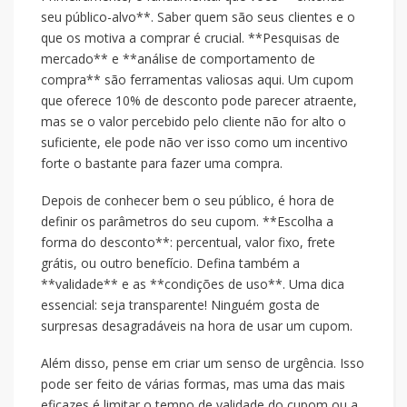
seu público-alvo**. Saber quem são seus clientes e o
que os motiva a comprar é crucial. **Pesquisas de
mercado** e **análise de comportamento de
compra** são ferramentas valiosas aqui. Um cupom
que oferece 10% de desconto pode parecer atraente,
mas se o valor percebido pelo cliente não for alto o
suficiente, ele pode não ver isso como um incentivo
forte o bastante para fazer uma compra.
Depois de conhecer bem o seu público, é hora de
definir os parâmetros do seu cupom. **Escolha a
forma do desconto**: percentual, valor fixo, frete
grátis, ou outro benefício. Defina também a
**validade** e as **condições de uso**. Uma dica
essencial: seja transparente! Ninguém gosta de
surpresas desagradáveis na hora de usar um cupom.
Além disso, pense em criar um senso de urgência. Isso
pode ser feito de várias formas, mas uma das mais
eficazes é limitar o tempo de validade do cupom ou a