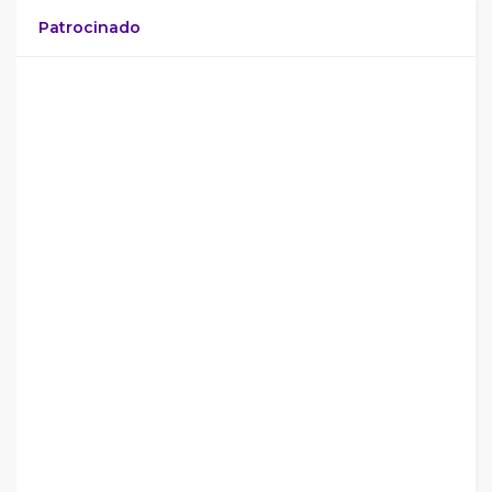
Patrocinado