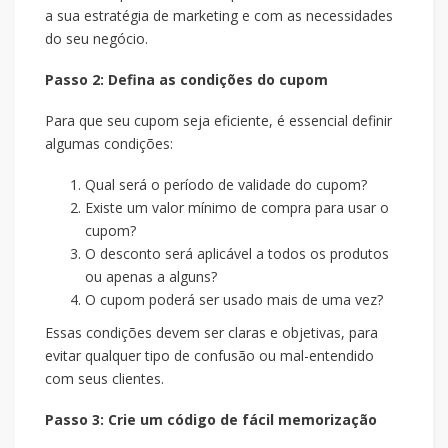
a sua estratégia de marketing e com as necessidades
do seu negócio.
Passo 2: Defina as condições do cupom
Para que seu cupom seja eficiente, é essencial definir
algumas condições:
Qual será o período de validade do cupom?
Existe um valor mínimo de compra para usar o
cupom?
O desconto será aplicável a todos os produtos
ou apenas a alguns?
O cupom poderá ser usado mais de uma vez?
Essas condições devem ser claras e objetivas, para
evitar qualquer tipo de confusão ou mal-entendido
com seus clientes.
Passo 3: Crie um código de fácil memorização