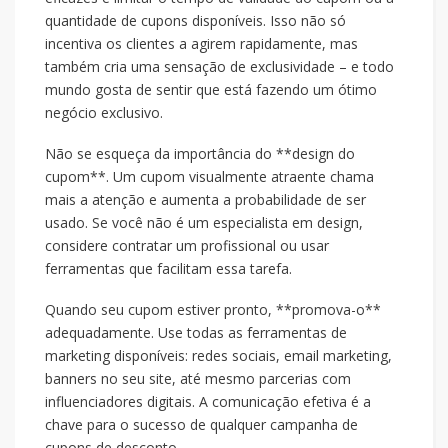
quantidade de cupons disponíveis. Isso não só
incentiva os clientes a agirem rapidamente, mas
também cria uma sensação de exclusividade – e todo
mundo gosta de sentir que está fazendo um ótimo
negócio exclusivo.
Não se esqueça da importância do **design do
cupom**. Um cupom visualmente atraente chama
mais a atenção e aumenta a probabilidade de ser
usado. Se você não é um especialista em design,
considere contratar um profissional ou usar
ferramentas que facilitam essa tarefa.
Quando seu cupom estiver pronto, **promova-o**
adequadamente. Use todas as ferramentas de
marketing disponíveis: redes sociais, email marketing,
banners no seu site, até mesmo parcerias com
influenciadores digitais. A comunicação efetiva é a
chave para o sucesso de qualquer campanha de
cupons de desconto.