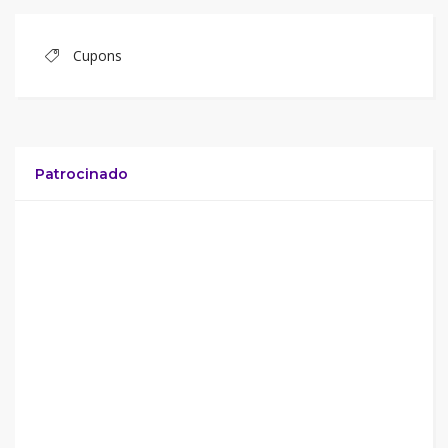
Cupons
Patrocinado