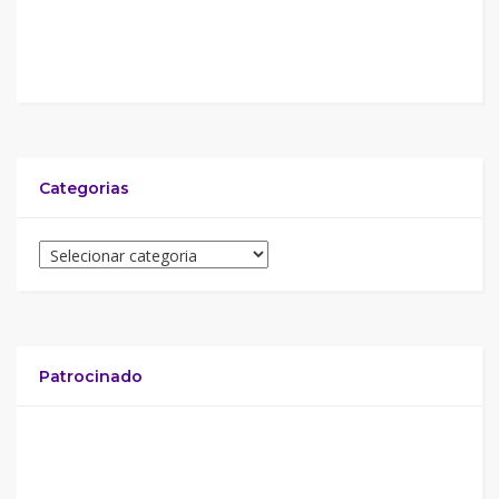
Categorias
Patrocinado