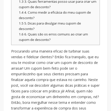
1.3
3. Quais ferramentas posso usar para criar um
cupom de desconto?
1.4
4. Como medir a eficácia do meu cupom de
desconto?
1.5
5. Dicas para divulgar meu cupom de
desconto?
1.6
6. Quais são os erros comuns ao criar um
cupom de desconto?
Procurando uma maneira eficaz de turbinar suas
vendas e fidelizar clientes? Então fica tranquilo, que eu
vou te mostrar como criar um cupom de desconto de
arrasar! Um cupom bem-feito pode ser o
empurrãozinho que seus clientes precisam para
finalizar aquela compra que estava no carrinho. Neste
post, você vai descobrir algumas dicas práticas e super
fáceis para colocar em prática já! Afinal, quem não
gosta de economizar um dinheirinho em compras, né?
Então, bora mergulhar nesse tema e entender como
transformar a experiência de compra dos seus