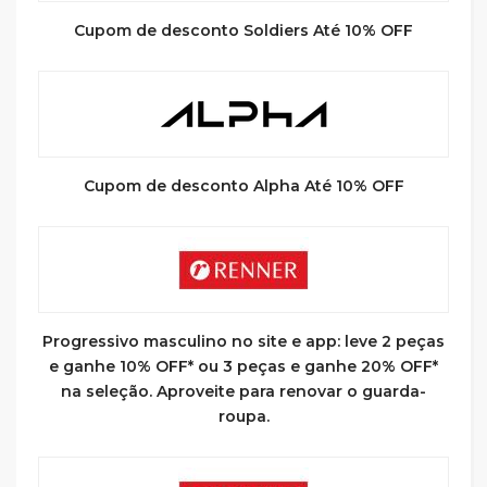
Cupom de desconto Soldiers Até 10% OFF
Cupom de desconto Alpha Até 10% OFF
Progressivo masculino no site e app: leve 2 peças
e ganhe 10% OFF* ou 3 peças e ganhe 20% OFF*
na seleção. Aproveite para renovar o guarda-
roupa.