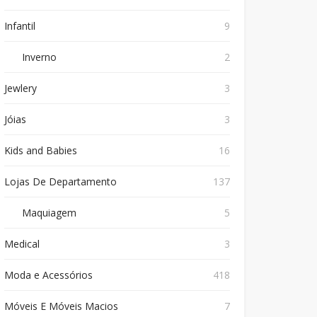
Infantil
9
Inverno
2
Jewlery
3
Jóias
3
Kids and Babies
16
Lojas De Departamento
137
Maquiagem
5
Medical
3
Moda e Acessórios
418
Móveis E Móveis Macios
7