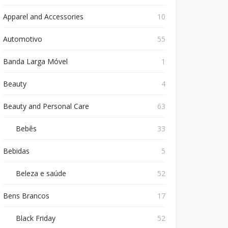
Apparel and Accessories
10
Automotivo
55
Banda Larga Móvel
1
Beauty
4
Beauty and Personal Care
63
Bebês
33
Bebidas
5
Beleza e saúde
52
Bens Brancos
17
Black Friday
52