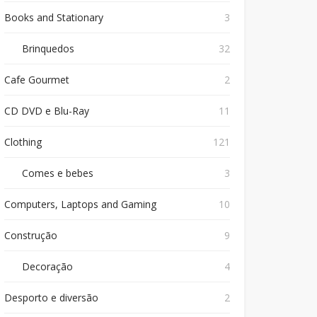
Books and Stationary
3
Brinquedos
32
Cafe Gourmet
2
CD DVD e Blu-Ray
11
Clothing
121
Comes e bebes
3
Computers, Laptops and Gaming
10
Construção
9
Decoração
4
Desporto e diversão
2