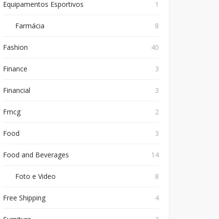
Equipamentos Esportivos
1
Farmácia
8
Fashion
40
Finance
3
Financial
3
Fmcg
2
Food
3
Food and Beverages
14
Foto e Video
8
Free Shipping
4