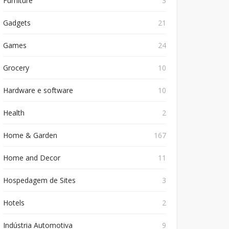
Furniture
3
Gadgets
21
Games
24
Grocery
10
Hardware e software
10
Health
2
Home & Garden
167
Home and Decor
11
Hospedagem de Sites
3
Hotels
2
Indústria Automotiva
9