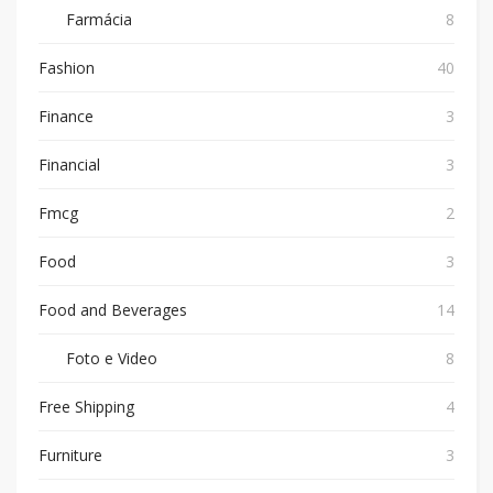
Farmácia
8
Fashion
40
Finance
3
Financial
3
Fmcg
2
Food
3
Food and Beverages
14
Foto e Video
8
Free Shipping
4
Furniture
3