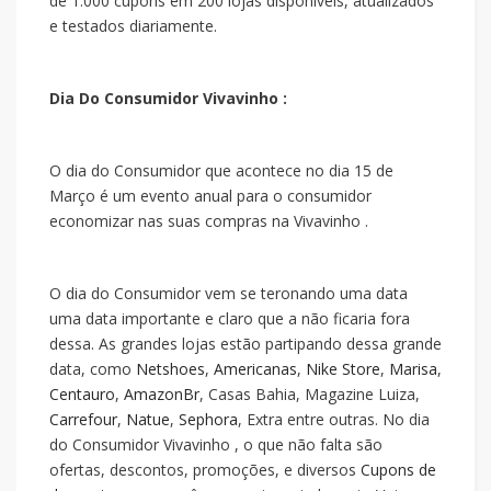
de 1.000 cupons em 200 lojas disponíveis, atualizados
e testados diariamente.
Dia Do Consumidor Vivavinho :
O dia do Consumidor que acontece no dia 15 de
Março é um evento anual para o consumidor
economizar nas suas compras na Vivavinho .
O dia do Consumidor vem se teronando uma data
uma data importante e claro que a
não ficaria fora
dessa. As grandes lojas estão partipando dessa grande
data, como
Netshoes
,
Americanas
,
Nike Store
,
Marisa
,
Centauro
,
AmazonBr
, Casas Bahia, Magazine Luiza,
Carrefour
,
Natue
,
Sephora
, Extra entre outras. No dia
do Consumidor Vivavinho , o que não falta são
ofertas, descontos, promoções, e diversos
Cupons de