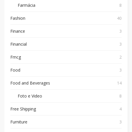
Farmácia
8
Fashion
40
Finance
3
Financial
3
Fmcg
2
Food
3
Food and Beverages
14
Foto e Video
8
Free Shipping
4
Furniture
3