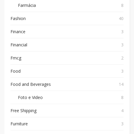
Farmácia
8
Fashion
40
Finance
3
Financial
3
Fmcg
2
Food
3
Food and Beverages
14
Foto e Video
8
Free Shipping
4
Furniture
3