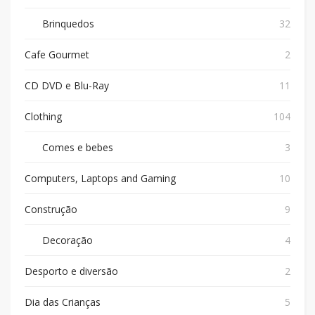
Brinquedos
32
Cafe Gourmet
2
CD DVD e Blu-Ray
11
Clothing
104
Comes e bebes
3
Computers, Laptops and Gaming
10
Construção
9
Decoração
4
Desporto e diversão
2
Dia das Crianças
5