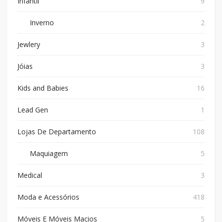
Infantil
9
Inverno
2
Jewlery
3
Jóias
3
Kids and Babies
16
Lead Gen
1
Lojas De Departamento
108
Maquiagem
5
Medical
3
Moda e Acessórios
418
Móveis E Móveis Macios
5