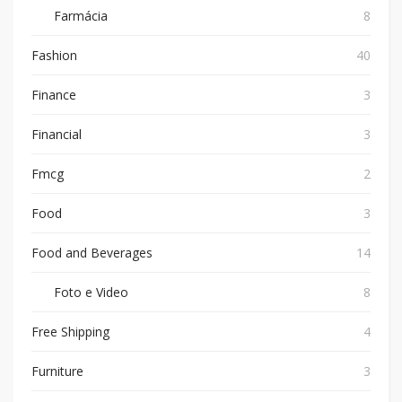
Farmácia
8
Fashion
40
Finance
3
Financial
3
Fmcg
2
Food
3
Food and Beverages
14
Foto e Video
8
Free Shipping
4
Furniture
3