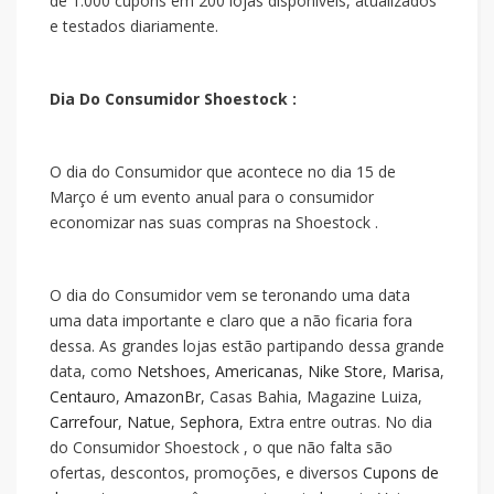
de 1.000 cupons em 200 lojas disponíveis, atualizados
e testados diariamente.
Dia Do Consumidor Shoestock :
O dia do Consumidor que acontece no dia 15 de
Março é um evento anual para o consumidor
economizar nas suas compras na Shoestock .
O dia do Consumidor vem se teronando uma data
uma data importante e claro que a
não ficaria fora
dessa. As grandes lojas estão partipando dessa grande
data, como
Netshoes
,
Americanas
,
Nike Store
,
Marisa
,
Centauro
,
AmazonBr
, Casas Bahia, Magazine Luiza,
Carrefour
,
Natue
,
Sephora
, Extra entre outras. No dia
do Consumidor Shoestock , o que não falta são
ofertas, descontos, promoções, e diversos
Cupons de