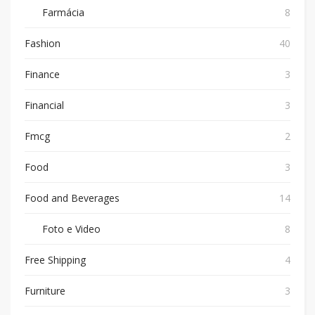
Farmácia
8
Fashion
40
Finance
3
Financial
3
Fmcg
2
Food
3
Food and Beverages
14
Foto e Video
8
Free Shipping
4
Furniture
3