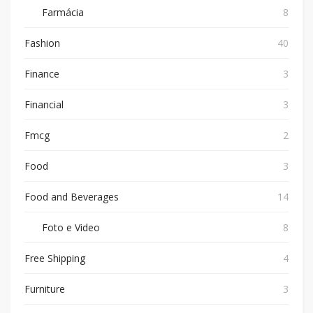
Farmácia
8
Fashion
40
Finance
3
Financial
3
Fmcg
2
Food
3
Food and Beverages
14
Foto e Video
8
Free Shipping
4
Furniture
3