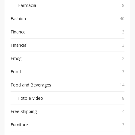
Farmácia
8
Fashion
40
Finance
3
Financial
3
Fmcg
2
Food
3
Food and Beverages
14
Foto e Video
8
Free Shipping
4
Furniture
3