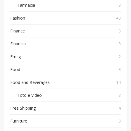
Farmácia
8
Fashion
40
Finance
3
Financial
3
Fmcg
2
Food
3
Food and Beverages
14
Foto e Video
8
Free Shipping
4
Furniture
3