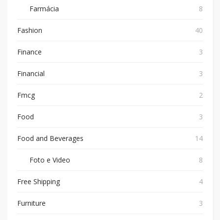
Farmácia
8
Fashion
40
Finance
3
Financial
3
Fmcg
2
Food
3
Food and Beverages
14
Foto e Video
8
Free Shipping
4
Furniture
3