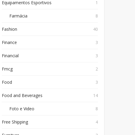
Equipamentos Esportivos
1
Farmácia
8
Fashion
40
Finance
3
Financial
3
Fmcg
2
Food
3
Food and Beverages
14
Foto e Video
8
Free Shipping
4