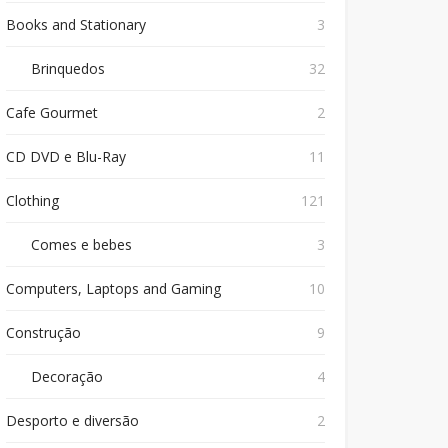
Books and Stationary
3
Brinquedos
32
Cafe Gourmet
2
CD DVD e Blu-Ray
11
Clothing
121
Comes e bebes
3
Computers, Laptops and Gaming
10
Construção
9
Decoração
4
Desporto e diversão
2