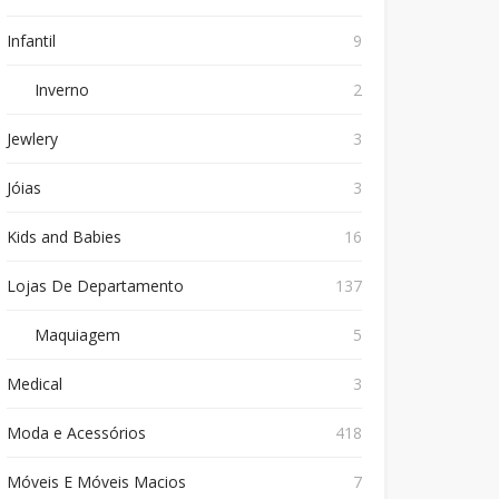
Infantil
9
Inverno
2
Jewlery
3
Jóias
3
Kids and Babies
16
Lojas De Departamento
137
Maquiagem
5
Medical
3
Moda e Acessórios
418
Móveis E Móveis Macios
7