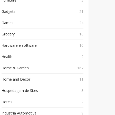
Furniture
3
Gadgets
21
Games
24
Grocery
10
Hardware e software
10
Health
2
Home & Garden
167
Home and Decor
11
Hospedagem de Sites
3
Hotels
2
Indústria Automotiva
9