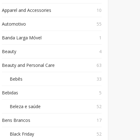
Apparel and Accessories
10
Automotivo
55
Banda Larga Móvel
1
Beauty
4
Beauty and Personal Care
63
Bebês
33
Bebidas
5
Beleza e saúde
52
Bens Brancos
17
Black Friday
52