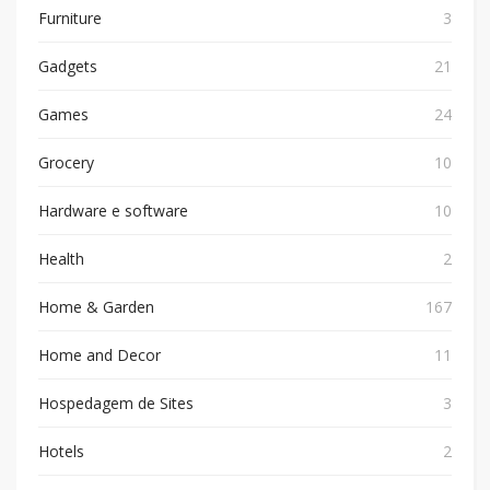
Furniture
3
Gadgets
21
Games
24
Grocery
10
Hardware e software
10
Health
2
Home & Garden
167
Home and Decor
11
Hospedagem de Sites
3
Hotels
2