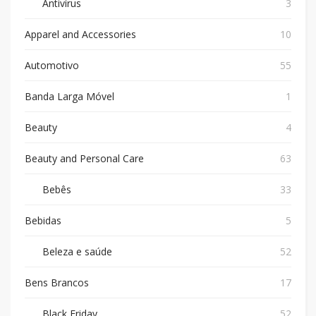
Antivírus
3
Apparel and Accessories
10
Automotivo
55
Banda Larga Móvel
1
Beauty
4
Beauty and Personal Care
63
Bebês
33
Bebidas
5
Beleza e saúde
52
Bens Brancos
17
Black Friday
52