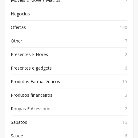
Móveis E Móveis Macios
7
Negocios
1
Ofertas
130
Other
7
Presentes E Flores
2
Presentes e gadgets
6
Produtos Farmacêuticos
15
Produtos financeiros
3
Roupas E Acessórios
2
Sapatos
15
Saúde
6