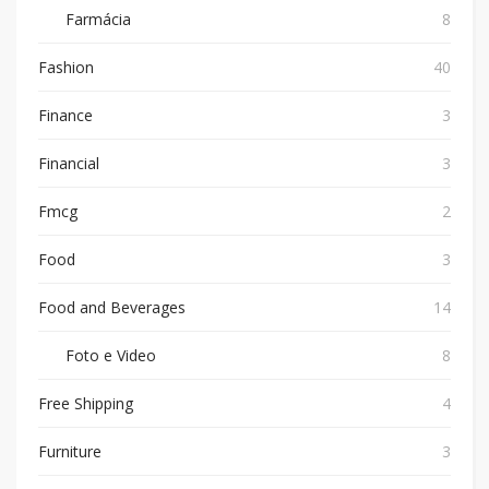
Farmácia
8
Fashion
40
Finance
3
Financial
3
Fmcg
2
Food
3
Food and Beverages
14
Foto e Video
8
Free Shipping
4
Furniture
3