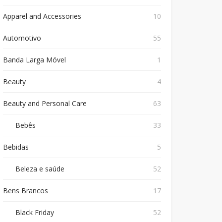
Apparel and Accessories
10
Automotivo
55
Banda Larga Móvel
1
Beauty
4
Beauty and Personal Care
63
Bebês
33
Bebidas
5
Beleza e saúde
52
Bens Brancos
17
Black Friday
52