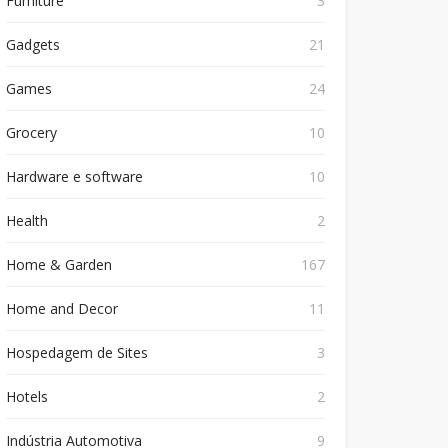
Furniture
3
Gadgets
21
Games
24
Grocery
10
Hardware e software
10
Health
2
Home & Garden
167
Home and Decor
11
Hospedagem de Sites
3
Hotels
2
Indústria Automotiva
9