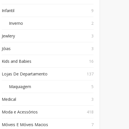
Infantil
9
Inverno
2
Jewlery
3
Jóias
3
Kids and Babies
16
Lojas De Departamento
137
Maquiagem
5
Medical
3
Moda e Acessórios
418
Móveis E Móveis Macios
7