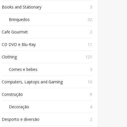
Books and Stationary
3
Brinquedos
32
Cafe Gourmet
2
CD DVD e Blu-Ray
11
Clothing
121
Comes e bebes
3
Computers, Laptops and Gaming
10
Construção
9
Decoração
4
Desporto e diversão
2