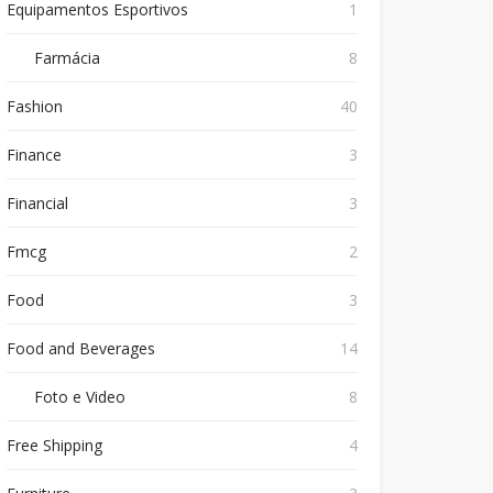
Equipamentos Esportivos
1
Farmácia
8
Fashion
40
Finance
3
Financial
3
Fmcg
2
Food
3
Food and Beverages
14
Foto e Video
8
Free Shipping
4