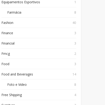
Equipamentos Esportivos
1
Farmácia
8
Fashion
40
Finance
3
Financial
3
Fmcg
2
Food
3
Food and Beverages
14
Foto e Video
8
Free Shipping
4