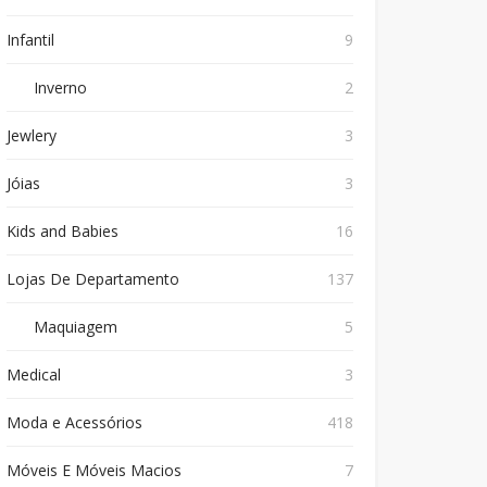
Infantil
9
Inverno
2
Jewlery
3
Jóias
3
Kids and Babies
16
Lojas De Departamento
137
Maquiagem
5
Medical
3
Moda e Acessórios
418
Móveis E Móveis Macios
7