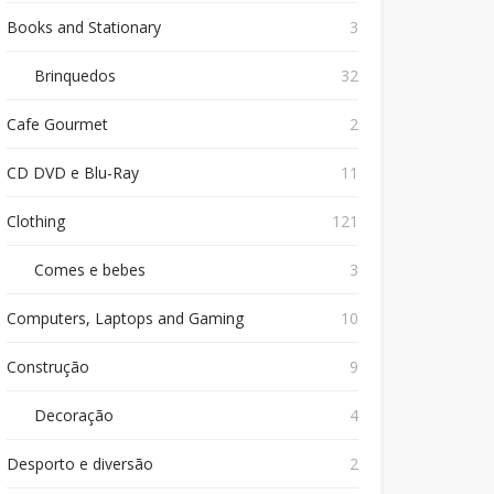
Books and Stationary
3
Brinquedos
32
Cafe Gourmet
2
CD DVD e Blu-Ray
11
Clothing
121
Comes e bebes
3
Computers, Laptops and Gaming
10
Construção
9
Decoração
4
Desporto e diversão
2