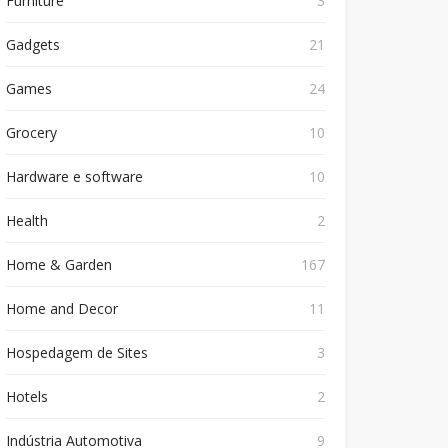
Furniture
3
Gadgets
21
Games
24
Grocery
10
Hardware e software
10
Health
2
Home & Garden
167
Home and Decor
11
Hospedagem de Sites
3
Hotels
2
Indústria Automotiva
9