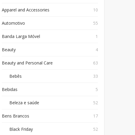
Apparel and Accessories
10
Automotivo
55
Banda Larga Móvel
1
Beauty
4
Beauty and Personal Care
63
Bebês
33
Bebidas
5
Beleza e saúde
52
Bens Brancos
17
Black Friday
52