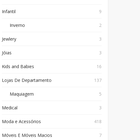
Infantil
9
Inverno
2
Jewlery
3
Jóias
3
Kids and Babies
16
Lojas De Departamento
137
Maquiagem
5
Medical
3
Moda e Acessórios
418
Móveis E Móveis Macios
7