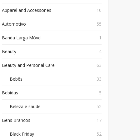
Apparel and Accessories
10
Automotivo
55
Banda Larga Móvel
1
Beauty
4
Beauty and Personal Care
63
Bebês
33
Bebidas
5
Beleza e saúde
52
Bens Brancos
17
Black Friday
52