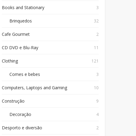
Books and Stationary
3
Brinquedos
32
Cafe Gourmet
2
CD DVD e Blu-Ray
11
Clothing
121
Comes e bebes
3
Computers, Laptops and Gaming
10
Construção
9
Decoração
4
Desporto e diversão
2