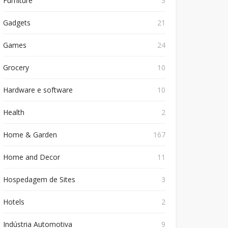
Furniture
3
Gadgets
21
Games
24
Grocery
10
Hardware e software
10
Health
2
Home & Garden
167
Home and Decor
11
Hospedagem de Sites
3
Hotels
2
Indústria Automotiva
9