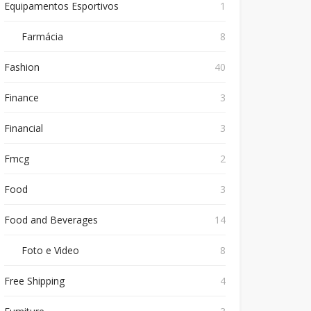
Equipamentos Esportivos
1
Farmácia
8
Fashion
40
Finance
3
Financial
3
Fmcg
2
Food
3
Food and Beverages
14
Foto e Video
8
Free Shipping
4