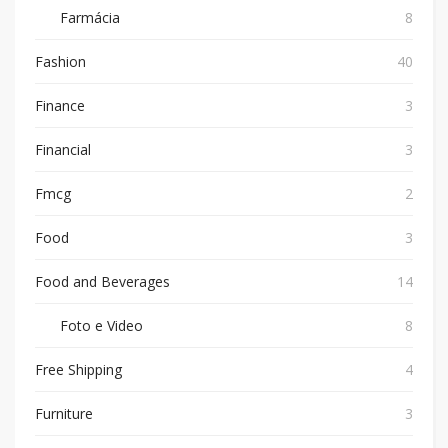
Farmácia
8
Fashion
40
Finance
3
Financial
3
Fmcg
2
Food
3
Food and Beverages
14
Foto e Video
8
Free Shipping
4
Furniture
3