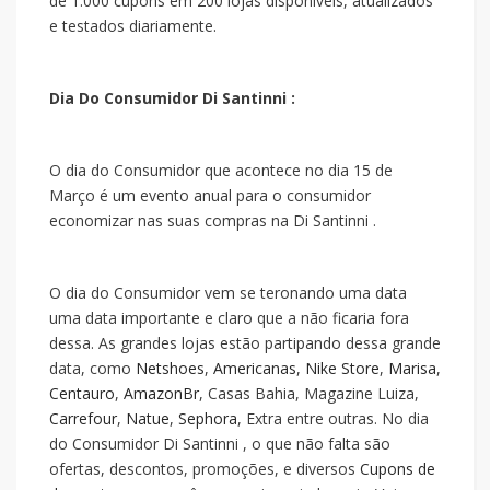
de 1.000 cupons em 200 lojas disponíveis, atualizados
e testados diariamente.
Dia Do Consumidor Di Santinni :
O dia do Consumidor que acontece no dia 15 de
Março é um evento anual para o consumidor
economizar nas suas compras na Di Santinni .
O dia do Consumidor vem se teronando uma data
uma data importante e claro que a
não ficaria fora
dessa. As grandes lojas estão partipando dessa grande
data, como
Netshoes
,
Americanas
,
Nike Store
,
Marisa
,
Centauro
,
AmazonBr
, Casas Bahia, Magazine Luiza,
Carrefour
,
Natue
,
Sephora
, Extra entre outras. No dia
do Consumidor Di Santinni , o que não falta são
ofertas, descontos, promoções, e diversos
Cupons de