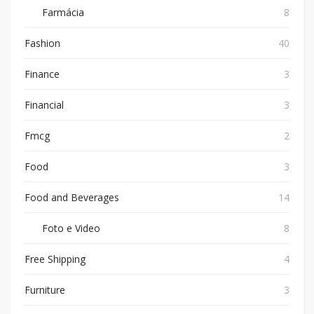
Farmácia
8
Fashion
40
Finance
3
Financial
3
Fmcg
2
Food
3
Food and Beverages
14
Foto e Video
8
Free Shipping
4
Furniture
3