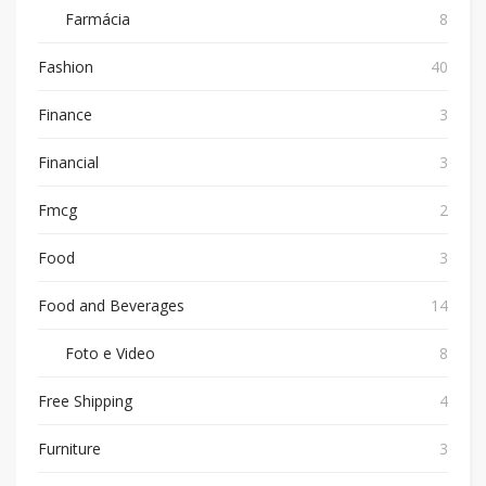
Farmácia
8
Fashion
40
Finance
3
Financial
3
Fmcg
2
Food
3
Food and Beverages
14
Foto e Video
8
Free Shipping
4
Furniture
3