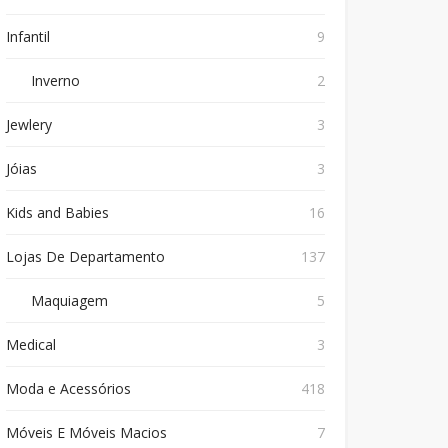
Infantil
9
Inverno
2
Jewlery
3
Jóias
3
Kids and Babies
16
Lojas De Departamento
137
Maquiagem
5
Medical
3
Moda e Acessórios
418
Móveis E Móveis Macios
7