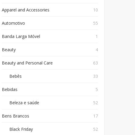
Apparel and Accessories
10
Automotivo
55
Banda Larga Móvel
1
Beauty
4
Beauty and Personal Care
63
Bebês
33
Bebidas
5
Beleza e saúde
52
Bens Brancos
17
Black Friday
52