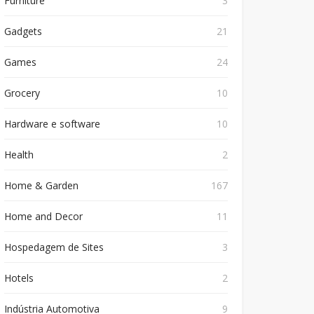
Furniture
3
Gadgets
21
Games
24
Grocery
10
Hardware e software
10
Health
2
Home & Garden
167
Home and Decor
11
Hospedagem de Sites
3
Hotels
2
Indústria Automotiva
9