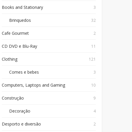
Books and Stationary
3
Brinquedos
32
Cafe Gourmet
2
CD DVD e Blu-Ray
11
Clothing
121
Comes e bebes
3
Computers, Laptops and Gaming
10
Construção
9
Decoração
4
Desporto e diversão
2