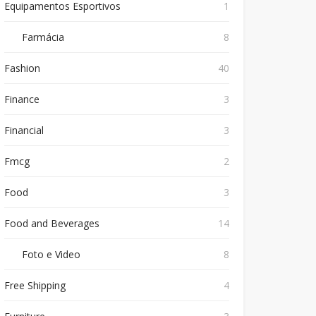
Equipamentos Esportivos
1
Farmácia
8
Fashion
40
Finance
3
Financial
3
Fmcg
2
Food
3
Food and Beverages
14
Foto e Video
8
Free Shipping
4