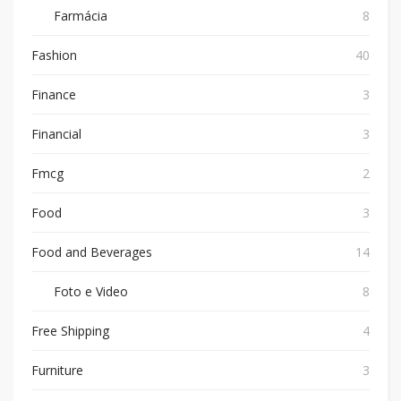
Farmácia
8
Fashion
40
Finance
3
Financial
3
Fmcg
2
Food
3
Food and Beverages
14
Foto e Video
8
Free Shipping
4
Furniture
3