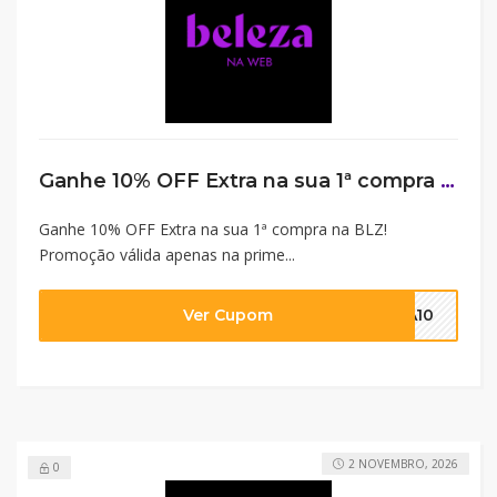
Ganhe 10% OFF Extra na sua 1ª compra na BLZ! Promoção válida apenas na primeira compra na Beleza na Web em produtos vendidos e entregues por Beleza na Web. Caso já tenha realizado alguma compra no site BLZ o benefício não será aplicado.
Ganhe 10% OFF Extra na sua 1ª compra na BLZ!
Promoção válida apenas na prime...
Ver Cupom
ZA10
2 NOVEMBRO, 2026
0