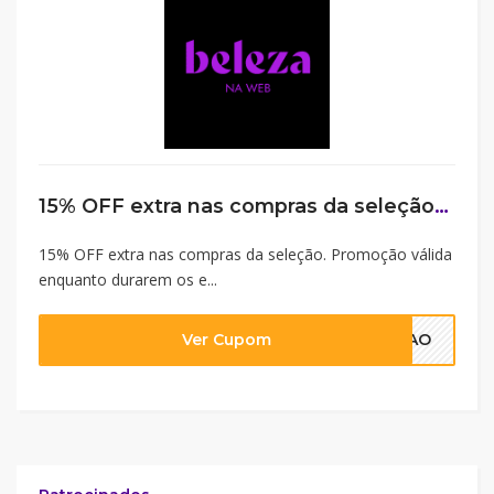
15% OFF extra nas compras da seleção. Promoção válida enquanto durarem os estoques em itens vendidos e entregues por Beleza na Web. Cupom aplicável somente via link trackeado.
15% OFF extra nas compras da seleção. Promoção válida
enquanto durarem os e...
Ver Cupom
ECAO