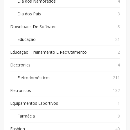
Dia dos Namorados
4
Dia dos Pais
3
Downloads De Software
8
Educação
21
Educação, Treinamento E Recrutamento
2
Electronics
4
Eletrodomésticos
211
Eletronicos
132
Equipamentos Esportivos
1
Farmácia
8
Fashion
40