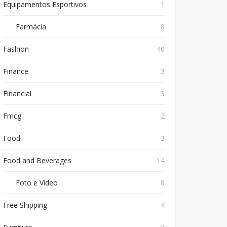
Equipamentos Esportivos
1
Farmácia
8
Fashion
40
Finance
3
Financial
3
Fmcg
2
Food
3
Food and Beverages
14
Foto e Video
8
Free Shipping
4