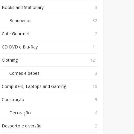
Books and Stationary
3
Brinquedos
32
Cafe Gourmet
2
CD DVD e Blu-Ray
11
Clothing
121
Comes e bebes
3
Computers, Laptops and Gaming
10
Construção
9
Decoração
4
Desporto e diversão
2