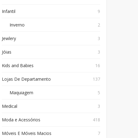
Infantil
9
Inverno
2
Jewlery
3
Jóias
3
Kids and Babies
16
Lojas De Departamento
137
Maquiagem
5
Medical
3
Moda e Acessórios
418
Móveis E Móveis Macios
7