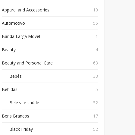
Apparel and Accessories
10
Automotivo
55
Banda Larga Móvel
1
Beauty
4
Beauty and Personal Care
63
Bebês
33
Bebidas
5
Beleza e saúde
52
Bens Brancos
17
Black Friday
52