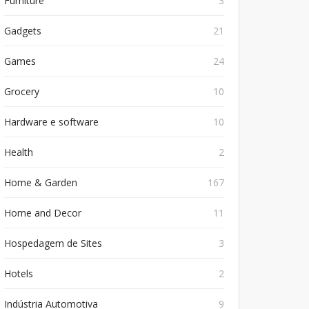
Furniture
3
Gadgets
21
Games
24
Grocery
10
Hardware e software
10
Health
2
Home & Garden
167
Home and Decor
11
Hospedagem de Sites
3
Hotels
2
Indústria Automotiva
9