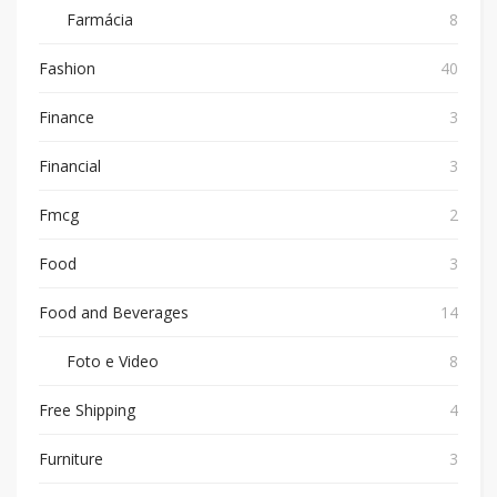
Farmácia
8
Fashion
40
Finance
3
Financial
3
Fmcg
2
Food
3
Food and Beverages
14
Foto e Video
8
Free Shipping
4
Furniture
3