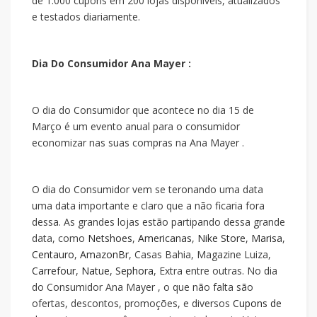
de 1.000 cupons em 200 lojas disponíveis, atualizados
e testados diariamente.
Dia Do Consumidor Ana Mayer :
O dia do Consumidor que acontece no dia 15 de
Março é um evento anual para o consumidor
economizar nas suas compras na Ana Mayer .
O dia do Consumidor vem se teronando uma data
uma data importante e claro que a
não ficaria fora
dessa. As grandes lojas estão partipando dessa grande
data, como
Netshoes
,
Americanas
,
Nike Store
,
Marisa
,
Centauro
,
AmazonBr
, Casas Bahia, Magazine Luiza,
Carrefour
,
Natue
,
Sephora
, Extra entre outras. No dia
do Consumidor Ana Mayer , o que não falta são
ofertas, descontos, promoções, e diversos
Cupons de